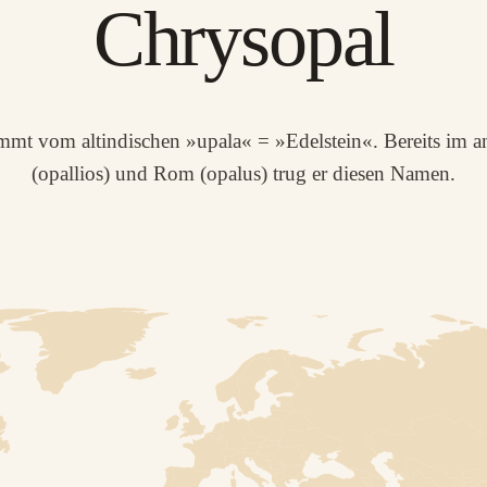
Chrysopal
mt vom altindischen »upala« = »Edelstein«. Bereits im a
(opallios) und Rom (opalus) trug er diesen Namen.