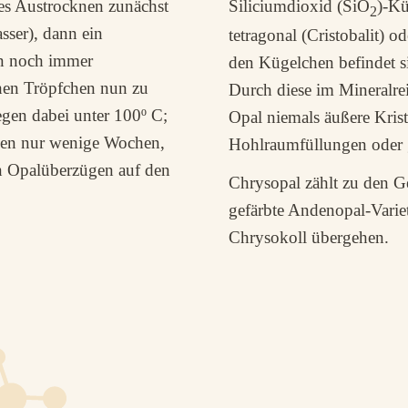
es Austrocknen zunächst
Siliciumdioxid (SiO
)-Kü
2
sser), dann ein
tetragonal (Cristobalit) 
den noch immer
den Kügelchen befindet s
chen Tröpfchen nun zu
Durch diese im Mineralre
egen dabei unter 100º C;
Opal niemals äußere Krist
ngen nur wenige Wochen,
Hohlraumfüllungen oder g
n Opalüberzügen auf den
Chrysopal zählt zu den G
gefärbte Andenopal-Variet
Chrysokoll übergehen.