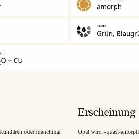
r
amorph
FARBE
Grün, Blaugr
MEL
O + Cu
2
Erscheinung
sekundären oder manchmal
Opal wird »quasi-amorph«