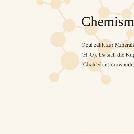
Chemism
Opal zählt zur Mineral
(H
O). Da sich die Kug
2
(Chalcedon) umwandeln 