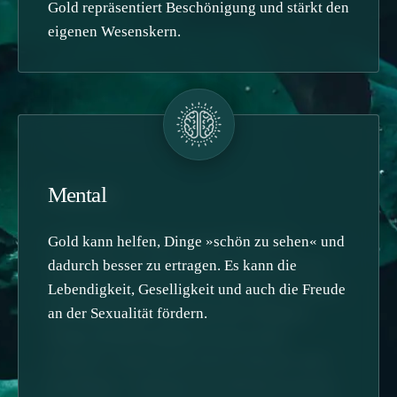
Gold repräsentiert Beschönigung und stärkt den
eigenen Wesenskern.
Seelisch
Mental
Gold kann verborgene innere Wünsche,
Gold kann helfen, Dinge »schön zu sehen« und
Sehnsüchte und Handlungsmotivationen ans
dadurch besser zu ertragen. Es kann die
Licht bringen. Es steht für das Prinzip »Haben«
Lebendigkeit, Geselligkeit und auch die Freude
und fördert daher einerseits die Fähigkeit,
an der Sexualität fördern.
Dinge zu konfrontieren (»etwas haben
können«), andererseits jedoch mitunter auch
die Habgier. Gold kann das Selbstbewusstsein