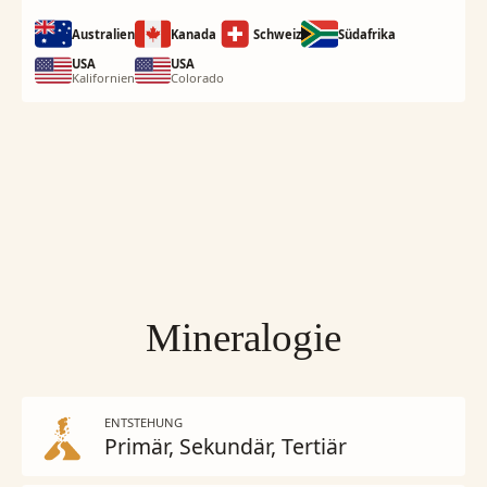
Australien
Kanada
Schweiz
Südafrika
USA
USA
Kalifornien
Colorado
Mineralogie
ENTSTEHUNG
Primär
Sekundär
Tertiär