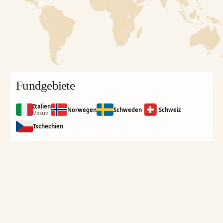
Fundgebiete
Italien
Norwegen
Schweden
Schweiz
Vesuv
Tschechien