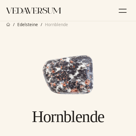
Zum
Inhalt
springen
Startseite
Edelsteine
Hornblende
Hornblende