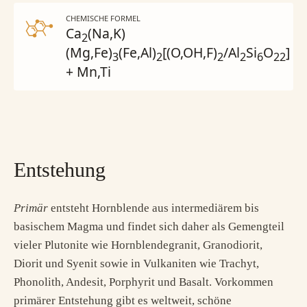
CHEMISCHE FORMEL
Ca
(Na,K)
2
(Mg,Fe)
(Fe,Al)
[(O,OH,F)
/Al
Si
O
]
3
2
2
2
6
22
+ Mn,Ti
Entstehung
Primär
entsteht Hornblende aus intermediärem bis
basischem Magma und findet sich daher als Gemengteil
vieler Plutonite wie Hornblendegranit, Granodiorit,
Diorit und Syenit sowie in Vulkaniten wie Trachyt,
Phonolith, Andesit, Porphyrit und Basalt. Vorkommen
primärer Entstehung gibt es weltweit, schöne