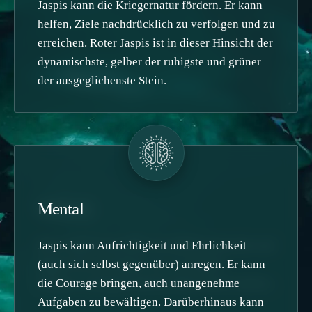
Jaspis kann die Kriegernatur fördern. Er kann
helfen, Ziele nachdrücklich zu verfolgen und zu
erreichen. Roter Jaspis ist in dieser Hinsicht der
dynamischste, gelber der ruhigste und grüner
der ausgeglichenste Stein.
Seelisch
Mental
Roter Jaspis kann Mut, Konfliktbereitschaft und
Jaspis kann Aufrichtigkeit und Ehrlichkeit
Aggression (im Sinne von »in Angriff
(auch sich selbst gegenüber) anregen. Er kann
nehmen«) bringen und die Willenskraft stärken.
die Courage bringen, auch unangenehme
Aufgaben zu bewältigen. Darüberhinaus kann