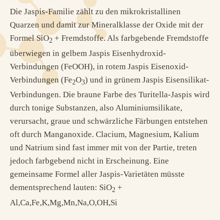
Die Jaspis-Familie zählt zu den mikrokristallinen
Quarzen und damit zur Mineralklasse der Oxide mit der
Formel SiO
+ Fremdstoffe. Als farbgebende Fremdstoffe
2
überwiegen in gelbem Jaspis Eisenhydroxid-
Verbindungen (FeOOH), in rotem Jaspis Eisenoxid-
Verbindungen (Fe
O
) und in grünem Jaspis Eisensilikat-
2
3
Verbindungen. Die braune Farbe des Turitella-Jaspis wird
durch tonige Substanzen, also Aluminiumsilikate,
verursacht, graue und schwärzliche Färbungen entstehen
oft durch Manganoxide. Clacium, Magnesium, Kalium
und Natrium sind fast immer mit von der Partie, treten
jedoch farbgebend nicht in Erscheinung. Eine
gemeinsame Formel aller Jaspis-Varietäten müsste
dementsprechend lauten: SiO
+
2
Al,Ca,Fe,K,Mg,Mn,Na,O,OH,Si