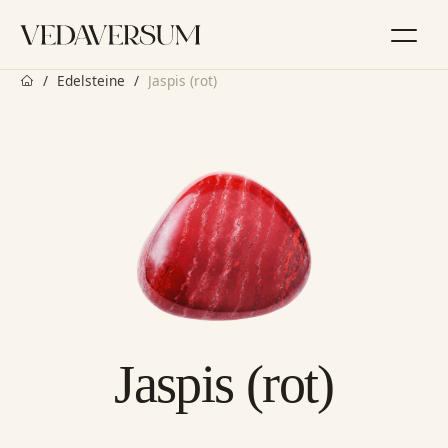
Zum
Inhalt
springen
Startseite
Edelsteine
Jaspis (rot)
Jaspis (rot)