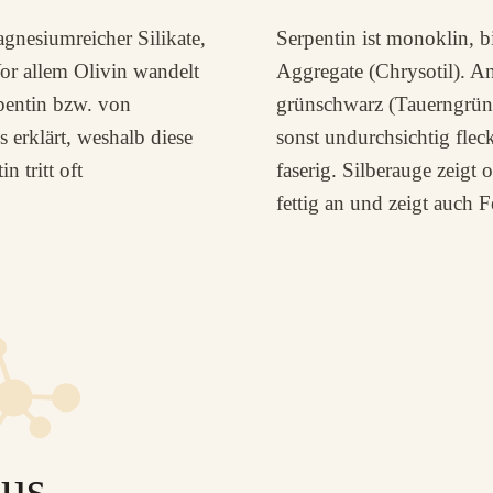
agnesiumreicher Silikate,
Serpentin ist monoklin, bi
or allem Olivin wandelt
Aggregate (Chrysotil). Ant
rpentin bzw. von
grünschwarz (Tauerngrün),
 erklärt, weshalb diese
sonst undurchsichtig fleck
 tritt oft
faserig. Silberauge zeigt 
fettig an und zeigt auch F
us