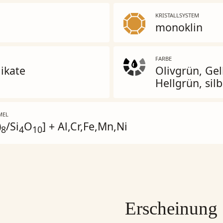
KRISTALLSYSTEM
monoklin
FARBE
likate
Olivgrün, Ge
Hellgrün, silb
MEL
)
/Si
O
] + Al,Cr,Fe,Mn,Ni
8
4
10
Erscheinung