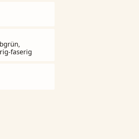
lbgrün,
rig-faserig