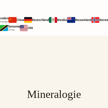
tralien
China
Deutschland
Mexiko
Neuseeland
Norw
erauge
Tansania
USA
Chita
Mineralogie