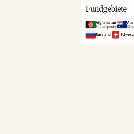
Fundgebiete
Afghanistan
Aus
Edelserpentin
Silb
Russland
Schweiz